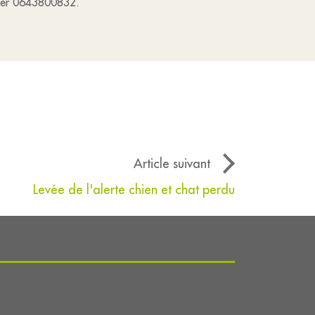
peler 0643800832.
Article suivant
Levée de l'alerte chien et chat perdu