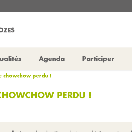
ROZES
ualités
Agenda
Participer
ce chowchow perdu !
 CHOWCHOW PERDU !