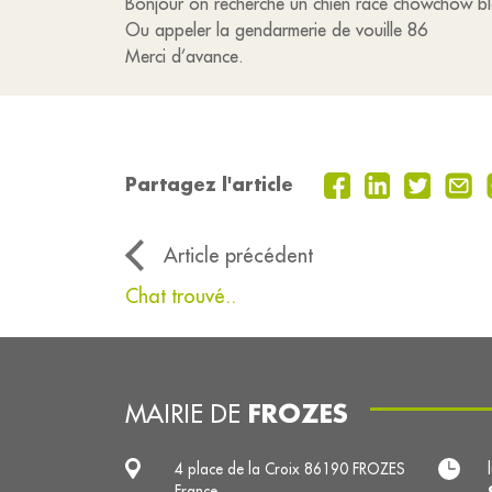
Bonjour on recherche un chien race chowchow bla
Ou appeler la gendarmerie de vouille 86
Merci d’avance.
Partagez l'article
Article précédent
Chat trouvé..
FROZES
MAIRIE DE
4 place de la Croix 86190 FROZES
France