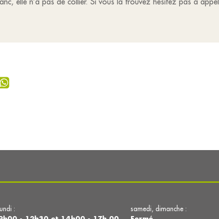
nc, elle n’a pas de collier. Si vous la trouvez hésitez pas à ap
lundi :
samedi, dimanche :
9h00 - 12h30 et 14h00 - 17h 00
Fermé