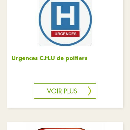
Associations
Commerces
Education
Santé et solidarité
Services publics
Urgences
Réinitialiser les filtres
Urgences C.H.U de poitiers
VOIR PLUS