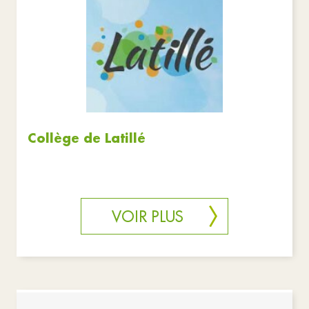
Associations
Commerces
Education
Santé et solidarité
Services publics
Urgences
Réinitialiser les filtres
Collège de Latillé
VOIR PLUS