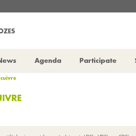
ROZES
News
Agenda
Participate
cuivre
UIVRE