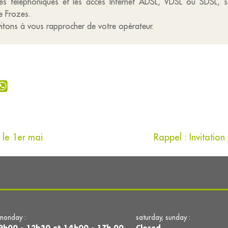
ignes téléphoniques et les accès Internet ADSL, VDSL ou SDSL, s
e Frozes.
vitons à vous rapprocher de votre opérateur.
 le 1er mai
Rappel : Invitati
monday :
saturday, sunday :
9h00 - 12h30 et 14h00 - 17h 00
Closed